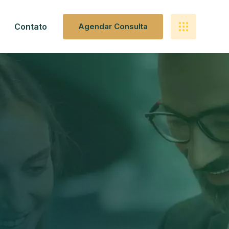
Contato
A
G
E
N
D
A
R
C
O
N
S
U
L
T
A