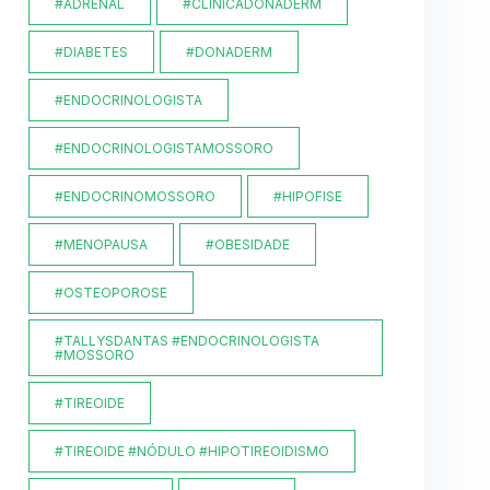
#ADRENAL
#CLINICADONADERM
#DIABETES
#DONADERM
#ENDOCRINOLOGISTA
#ENDOCRINOLOGISTAMOSSORO
#ENDOCRINOMOSSORO
#HIPOFISE
#MENOPAUSA
#OBESIDADE
#OSTEOPOROSE
#TALLYSDANTAS #ENDOCRINOLOGISTA
#MOSSORO
#TIREOIDE
#TIREOIDE #NÓDULO #HIPOTIREOIDISMO