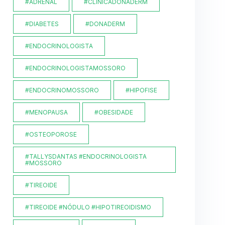
#ADRENAL
#CLINICADONADERM
#DIABETES
#DONADERM
#ENDOCRINOLOGISTA
#ENDOCRINOLOGISTAMOSSORO
#ENDOCRINOMOSSORO
#HIPOFISE
#MENOPAUSA
#OBESIDADE
#OSTEOPOROSE
#TALLYSDANTAS #ENDOCRINOLOGISTA
#MOSSORO
#TIREOIDE
#TIREOIDE #NÓDULO #HIPOTIREOIDISMO