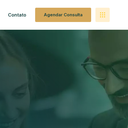
Contato
A
G
E
N
D
A
R
C
O
N
S
U
L
T
A