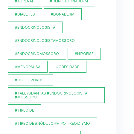
#ADRENAL
#CLINICADONADERM
#DIABETES
#DONADERM
#ENDOCRINOLOGISTA
#ENDOCRINOLOGISTAMOSSORO
#ENDOCRINOMOSSORO
#HIPOFISE
#MENOPAUSA
#OBESIDADE
#OSTEOPOROSE
#TALLYSDANTAS #ENDOCRINOLOGISTA
#MOSSORO
#TIREOIDE
#TIREOIDE #NÓDULO #HIPOTIREOIDISMO