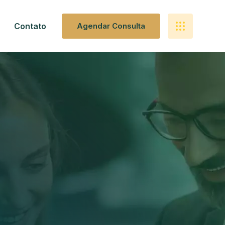
Contato
A
G
E
N
D
A
R
C
O
N
S
U
L
T
A